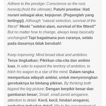
Adhere to the prestige: Conscience as the root,
honesty.(hold the ultimate).
Patuhi prestise: Hati
nurani sebagai akar, kejujuran. (Peganglah yang
tertinggi).
Although "natural selection, survival of the
fittest!"
Meski "seleksi alam, survival of the fittest!"
But no matter how to change, always keep basically
unchanged!
Tapi bagaimana pun caranya, selalu
pada dasarnya tidak berubah!
Keep improving: Mind broad ideal and ambition.
Terus tingkatkan: Pikirkan cita-cita dan ambisi
luas.
In oder to expand the territory of ambition, to
hitch his wagon to a star of the mind.
Dalam rangka
memperluas wilayah ambisi, untuk menyorongkan
gerobaknya ke bintang pikiran.
By thinking both
bigand the big picture;
Dengan berpikir besar dan
gambaran besar;
Small, small,avoid arrogance,
attention to detail.
Kecil, kecil, hindari arogansi,
perhatian terhadap detail.
We to the requirement of