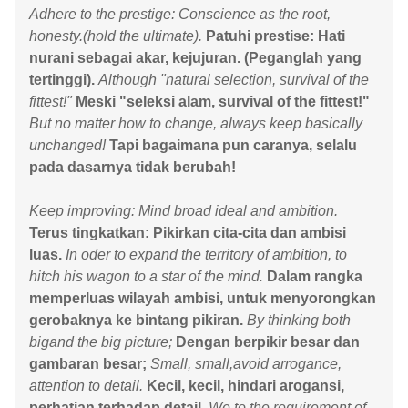
Adhere to the prestige: Conscience as the root,
honesty.(hold the ultimate).
Patuhi prestise: Hati
nurani sebagai akar, kejujuran. (Peganglah yang
tertinggi).
Although "natural selection, survival of the
fittest!"
Meski "seleksi alam, survival of the fittest!"
But no matter how to change, always keep basically
unchanged!
Tapi bagaimana pun caranya, selalu
pada dasarnya tidak berubah!
Keep improving: Mind broad ideal and ambition.
Terus tingkatkan: Pikirkan cita-cita dan ambisi
luas.
In oder to expand the territory of ambition, to
hitch his wagon to a star of the mind.
Dalam rangka
memperluas wilayah ambisi, untuk menyorongkan
gerobaknya ke bintang pikiran.
By thinking both
bigand the big picture;
Dengan berpikir besar dan
gambaran besar;
Small, small,avoid arrogance,
attention to detail.
Kecil, kecil, hindari arogansi,
perhatian terhadap detail.
We to the requirement of