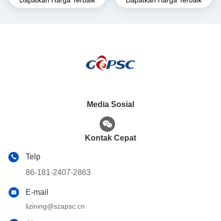
genggam baterai lithium
Media Sosial
Kontak Cepat
Telp
86-181-2407-2863
E-mail
lizining@szapsc.cn